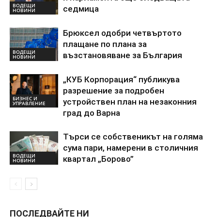
ВОДЕЩИ
седмица
НОВИНИ
Брюксел одобри четвъртото
плащане по плана за
ВОДЕЩИ
възстановяване за България
НОВИНИ
„КУБ Корпорация“ публикува
разрешение за подробен
БИЗНЕС И
устройствен план на незаконния
УПРАВЛЕНИЕ
град до Варна
Търси се собственикът на голяма
сума пари, намерени в столичния
ВОДЕЩИ
квартал „Борово”
НОВИНИ
ПОСЛЕДВАЙТЕ НИ