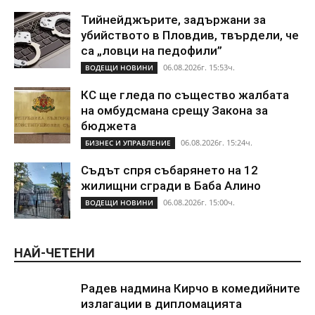
Тийнейджърите, задържани за
убийството в Пловдив, твърдели, че
са „ловци на педофили”
06.08.2026г. 15:53ч.
ВОДЕЩИ НОВИНИ
КС ще гледа по същество жалбата
на омбудсмана срещу Закона за
бюджета
06.08.2026г. 15:24ч.
БИЗНЕС И УПРАВЛЕНИЕ
Съдът спря събарянето на 12
жилищни сгради в Баба Алино
06.08.2026г. 15:00ч.
ВОДЕЩИ НОВИНИ
НАЙ-ЧЕТЕНИ
Радев надмина Кирчо в комедийните
излагации в дипломацията