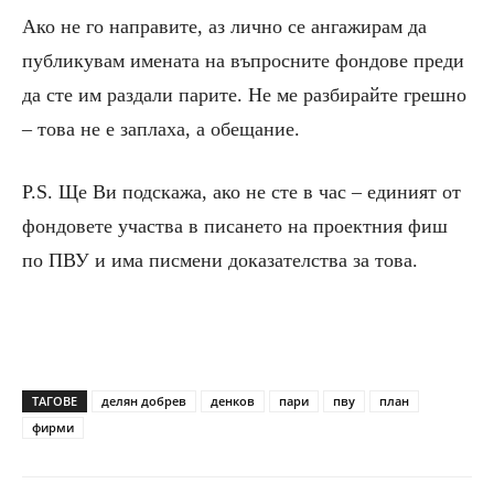
Ако не го направите, аз лично се ангажирам да
публикувам имената на въпросните фондове преди
да сте им раздали парите. Не ме разбирайте грешно
– това не е заплаха, а обещание.
P.S. Ще Ви подскажа, ако не сте в час – единият от
фондовете участва в писането на проектния фиш
по ПВУ и има писмени доказателства за това.
ТАГОВЕ
делян добрев
денков
пари
пву
план
фирми