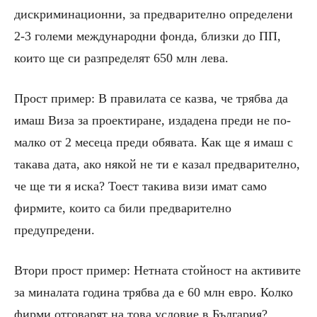
дискриминационни, за предварително определени
2-3 големи международни фонда, близки до ПП,
които ще си разпределят 650 млн лева.
Прост пример: В правилата се казва, че трябва да
имаш Виза за проектиране, издадена преди не по-
малко от 2 месеца преди обявата. Как ще я имаш с
такава дата, ако някой не ти е казал предварително,
че ще ти я иска? Тоест такива визи имат само
фирмите, които са били предварително
предупредени.
Втори прост пример: Нетната стойност на активите
за миналата година трябва да е 60 млн евро. Колко
фирми отговарят на това условие в България?