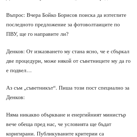
Въпрос: Вчера Бойко Борисов поиска да изтеглите
последното предложение за фотоволтаиците по
ПВУ, ще го направите ли?
Денков: От изказването му стана ясно, че е сбъркал
две процедури, може някой от съветниците му да го
е подвел…
Аз съм „съветникът“. Пиша този пост специално за
Денков:
Няма никакво объркване и енергийният министър
вече обеща пред нас, че условията ще бъдат
коригирани. Публикуваните критерии са