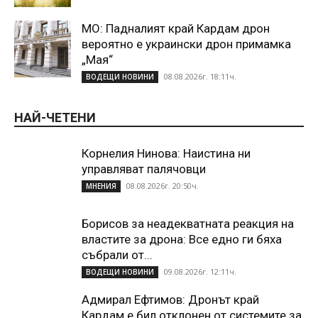
МО: Падналият край Кардам дрон
вероятно е украински дрон примамка
„Мая“
08.08.2026г. 18:11ч.
ВОДЕЩИ НОВИНИ
НАЙ-ЧЕТЕНИ
Корнелия Нинова: Наистина ни
управляват палячовци
08.08.2026г. 20:50ч.
МНЕНИЯ
Борисов за неадекватната реакция на
властите за дрона: Все едно ги бяха
събрали от...
09.08.2026г. 12:11ч.
ВОДЕЩИ НОВИНИ
Адмирал Ефтимов: Дронът край
Кардам е бил отклонен от системите за