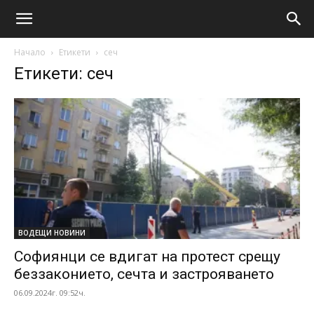
Начало
Етикети
сеч
Етикети: сеч
ВОДЕЩИ НОВИНИ
Софиянци се вдигат на протест срещу
беззаконието, сечта и застрояването
06.09.2024г. 09:52ч.