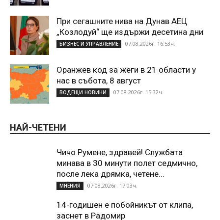
При сегашните нива на Дунав АЕЦ
„Козлодуй“ ще издържи десетина дни
07.08.2026г. 16:53ч.
БИЗНЕС И УПРАВЛЕНИЕ
Оранжев код за жеги в 21 области у
нас в събота, 8 август
07.08.2026г. 15:32ч.
ВОДЕЩИ НОВИНИ
НАЙ-ЧЕТЕНИ
Чичо Румене, здравей! Службата
минава в 30 минути полет седмично,
после лека дрямка, четене...
07.08.2026г. 17:03ч.
МНЕНИЯ
14-годишен е побойникът от клипа,
заснет в Радомир