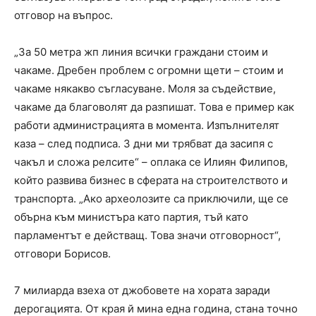
отговор на въпрос.
„За 50 метра жп линия всички граждани стоим и
чакаме. Дребен проблем с огромни щети – стоим и
чакаме някакво съгласуване. Моля за съдействие,
чакаме да благоволят да разпишат. Това е пример как
работи администрацията в момента. Изпълнителят
каза – след подписа. 3 дни ми трябват да засипя с
чакъл и сложа релсите“ – оплака се Илиян Филипов,
който развива бизнес в сферата на строителството и
транспорта. „Ако археолозите са приключили, ще се
обърна към министъра като партия, тъй като
парламентът е действащ. Това значи отговорност“,
отговори Борисов.
7 милиарда взеха от джобовете на хората заради
дерогацията. От края й мина една година, стана точно