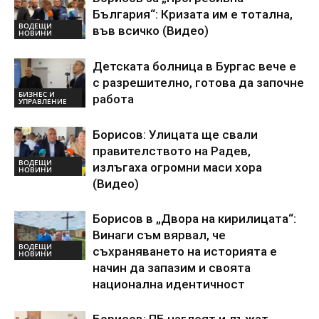
България“: Кризата им е тотална,
ВОДЕЩИ
във всичко (Видео)
НОВИНИ
Детската болница в Бургас вече е
с разрешително, готова да започне
БИЗНЕС И
работа
УПРАВЛЕНИЕ
Борисов: Улицата ще свали
правителството на Радев,
ВОДЕЩИ
излъгаха огромни маси хора
НОВИНИ
(Видео)
Борисов в „Двора на кирилицата“:
Винаги съм вярвал, че
ВОДЕЩИ
съхраняването на историята е
НОВИНИ
начин да запазим и своята
национална идентичност