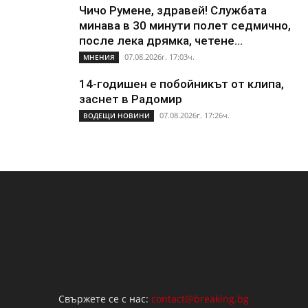
Чичо Румене, здравей! Службата
минава в 30 минути полет седмично,
после лека дрямка, четене...
07.08.2026г. 17:03ч.
МНЕНИЯ
14-годишен е побойникът от клипа,
заснет в Радомир
07.08.2026г. 17:26ч.
ВОДЕЩИ НОВИНИ
Свържете се с нас:
contact@breaking.bg