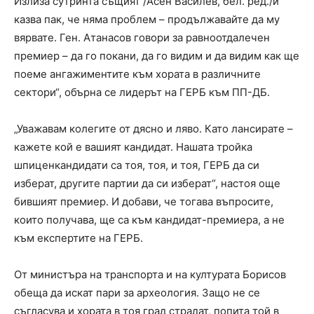
Излиза сутринта същият /Асен Василев, бел. ред./и
казва пак, че няма проблем – продължавайте да му
вярвате. Ген. Атанасов говори за равноотдалечен
премиер – да го покани, да го видим и да видим как ще
поеме ангажиментите към хората в различните
сектори“, обърна се лидерът на ГЕРБ към ПП-ДБ.
„Уважавам колегите от дясно и ляво. Като лансирате –
кажете кой е вашият кандидат. Нашата тройка
шпиценкандидати са тоя, тоя, и тоя, ГЕРБ да си
изберат, другите партии да си изберат“, настоя още
бившият премиер. И добави, че тогава въпросите,
които получава, ще са към кандидат-премиера, а не
към експертите на ГЕРБ.
От министъра на транспорта и на културата Борисов
обеща да искат пари за археология. Защо не се
съгласува и хората в тоя град страдат, попита той в