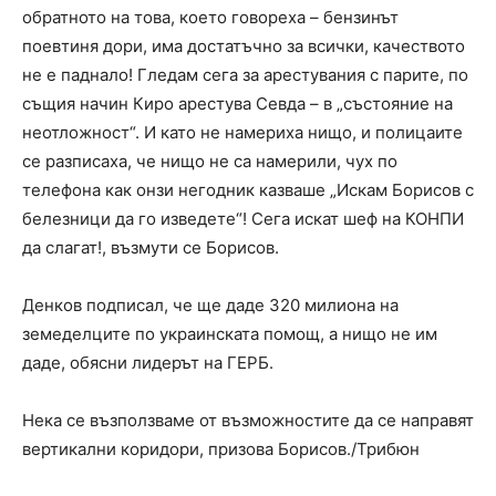
обратното на това, което говореха – бензинът
поевтиня дори, има достатъчно за всички, качеството
не е паднало! Гледам сега за арестувания с парите, по
същия начин Киро арестува Севда – в „състояние на
неотложност“. И като не намериха нищо, и полицаите
се разписаха, че нищо не са намерили, чух по
телефона как онзи негодник казваше „Искам Борисов с
белезници да го изведете“! Сега искат шеф на КОНПИ
да слагат!, възмути се Борисов.
Денков подписал, че ще даде 320 милиона на
земеделците по украинската помощ, а нищо не им
даде, обясни лидерът на ГЕРБ.
Нека се възползваме от възможностите да се направят
вертикални коридори, призова Борисов./Трибюн