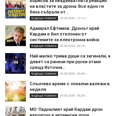
Борисов за неадекватната реакция
на властите за дрона: Все едно ги
бяха събрали от...
09.08.2026г. 12:11ч.
ВОДЕЩИ НОВИНИ
Адмирал Ефтимов: Дронът край
Кардам е бил отклонен от
системите за електронна война
09.08.2026г. 09:55ч.
ВОДЕЩИ НОВИНИ
Най-малко трима души са загинали, а
девет са ранени при руски атаки
срещу Източна...
09.08.2026г. 09:40ч.
ВОДЕЩИ НОВИНИ
Слънчево време с локални валежи в
неделя
09.08.2026г. 09:28ч.
ВОДЕЩИ НОВИНИ
МО: Падналият край Кардам дрон
вероятно е украински дрон