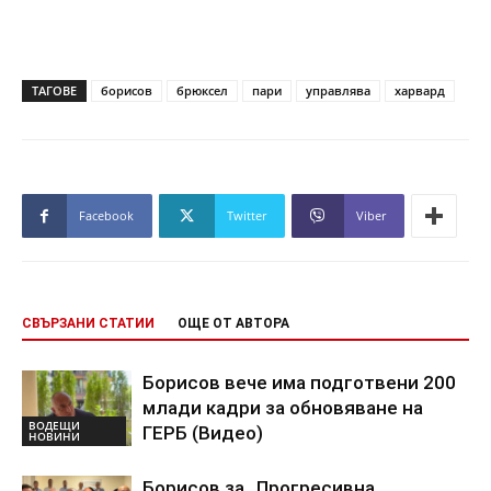
ТАГОВЕ
борисов
брюксел
пари
управлява
харвард
Facebook
Twitter
Viber
СВЪРЗАНИ СТАТИИ
ОЩЕ ОТ АВТОРА
Борисов вече има подготвени 200
млади кадри за обновяване на
ВОДЕЩИ
ГЕРБ (Видео)
НОВИНИ
Борисов за „Прогресивна