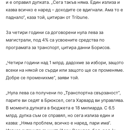
и е оправил дупката. „Сега такъв няма. Един излиза и
казва всичко е наред – доходите се вдигнали. Ама то е
паднало“, каза той, цитиран от Tribune.
За четири години са договорени нула лева за
магистрали, под 4% са усвоените средства по
програмата за транспорт, цитира данни Борисов.
„Четири години над 1 млрд. дадохме за избори, защото
всеки на някой се сърди или защото ще се променяме.
Добре се променихме“, заяви той.
„Нула лева са получени по „Транспортна свързаност“,
парите ви седят в Брюксел, сега Харвард ви управлява.
В момента дупката в бюджета е 18 милиарда. С 6.5
млрд. дупка съм се справял, но сега излиза един и
казва: „Няма проблем, всичко е наред, пари има“.