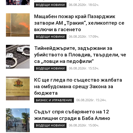
06.08.2026г. 18:02ч.
ВОДЕЩИ НОВИНИ
Мащабен пожар край Пазарджик
затвори АМ „Тракия“, хеликоптер се
включи в гасенето
06.08.2026г. 17:09ч.
ВОДЕЩИ НОВИНИ
Тийнейджърите, задържани за
убийството в Пловдив, твърдели, че
са „ловци на педофили”
06.08.2026г. 15:53ч.
ВОДЕЩИ НОВИНИ
КС ще гледа по същество жалбата
на омбудсмана срещу Закона за
бюджета
06.08.2026г. 15:24ч.
БИЗНЕС И УПРАВЛЕНИЕ
Съдът спря събарянето на 12
жилищни сгради в Баба Алино
06.08.2026г. 15:00ч.
ВОДЕЩИ НОВИНИ