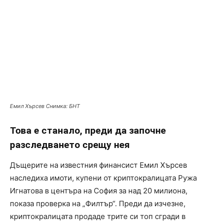
Емил Хърсев Снимка: БНТ
Това е станало, преди да започне
разследването срещу нея
Дъщерите на известния финансист Емил Хърсев
наследиха имоти, купени от криптокралицата Ружа
Игнатова в центъра на София за над 20 милиона,
показа проверка на „Филтър“. Преди да изчезне,
криптокралицата продаде трите си топ сгради в