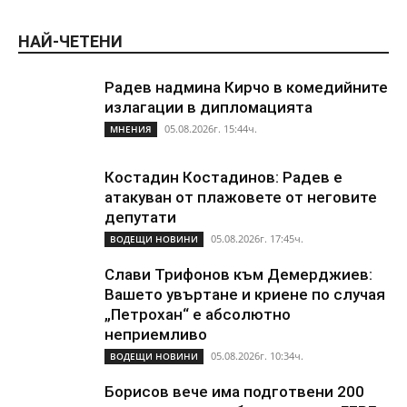
НАЙ-ЧЕТЕНИ
Радев надмина Кирчо в комедийните
излагации в дипломацията
05.08.2026г. 15:44ч.
МНЕНИЯ
Костадин Костадинов: Радев е
атакуван от плажoвете от неговите
депутати
05.08.2026г. 17:45ч.
ВОДЕЩИ НОВИНИ
Слави Трифонов към Демерджиев:
Вашето увъртане и криене по случая
„Петрохан“ е абсолютно
неприемливо
05.08.2026г. 10:34ч.
ВОДЕЩИ НОВИНИ
Борисов вече има подготвени 200