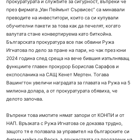
прокуратурата и службите за сигурност, въпреки че
през фирмата „Уан Пеймънт Сървисес“ са минавали
преводите на инвеститори, които са си купували
обучителни пакети за това как да печелят, когато
валутата стане конвертируема като биткойна.
Българската прокуратура все пак обвини Ружа
Игнатова по дело за пране на пари, но чак през юни
2024 година след среща на вече бившия изпълняващ
функциите главен прокурор Борислав Сарафов и
експосланика на САЩ Кенет Мертен. Тогава
Вашингтон увеличи наградата за главата на Ружа на 5
милиона долара, а от прокуратурата обявиха, че
делото започва.
Въпреки това имотите нямат запори от КОНПИ и от
НАП. Връзката с Ружа Игнатова се доказва трудно,
защото тя е ползвала за управител на българските си
фирми майка си Веска, а дружествата са продадени на