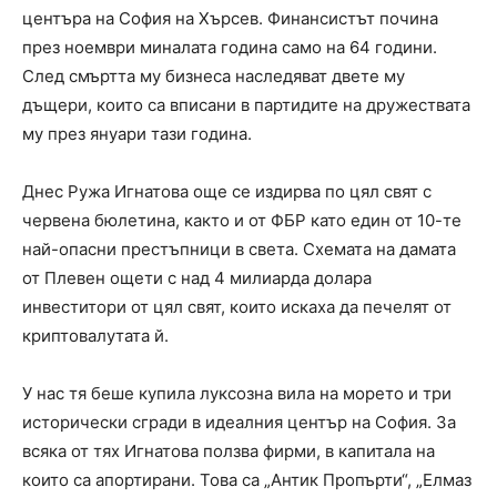
центъра на София на Хърсев. Финансистът почина
през ноември миналата година само на 64 години.
След смъртта му бизнеса наследяват двете му
дъщери, които са вписани в партидите на дружествата
му през януари тази година.
Днес Ружа Игнатова още се издирва по цял свят с
червена бюлетина, както и от ФБР като един от 10-те
най-опасни престъпници в света. Схемата на дамата
от Плевен ощети с над 4 милиарда долара
инвеститори от цял свят, които искаха да печелят от
криптовалутата й.
У нас тя беше купила луксозна вила на морето и три
исторически сгради в идеалния център на София. За
всяка от тях Игнатова ползва фирми, в капитала на
които са апортирани. Това са „Антик Пропърти“, „Елмаз