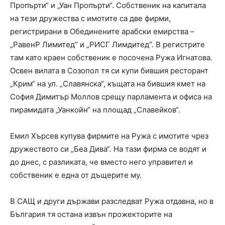
Пропърти“ и „Уан Пропърти“. Собственик на капитала
на тези дружества с имотите са две фирми,
регистрирани в Обединените арабски емирства –
„РавенР Лимитед“ и „РИСГ Лимдитед“. В регистрите
там като краен собственик е посочена Ружа Игнатова.
Освен вилата в Созопол тя си купи бившия ресторант
„Крим“ на ул. „Славянска“, къщата на бившия кмет на
София Димитър Моллов срещу парламента и офиса на
пирамидата „Уанкойн“ на площад „Славейков“.
Емил Хърсев купува фирмите на Ружа с имотите чрез
дружеството си „Беа Дива“. На тази фирма се водят и
до днес, с разликата, че вместо него управител и
собственик е една от дъщерите му.
В САЩ и други държави разследват Ружа отдавна, но в
България тя остана извън прожекторите на