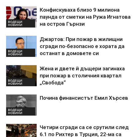
Конфискуваха близо 9 милиона
паунда от сметки на Ружа Игнатова
ВОДЕЩИ
на остров Гърнзи
НОВИНИ
Джартов: При пожар в жилищни
сгради по-безопасно е хората да
ВОДЕЩИ
останат в домовете си
НОВИНИ
Жена и двете й дъщери загинаха
при пожар в столичния квартал
ВОДЕЩИ
„Свобода“
НОВИНИ
Почина финансистът Емил Хърсев
ВОДЕЩИ
НОВИНИ
Четири сгради са се срутили след
6.1 по Рихтер в Турция, 22-ма са