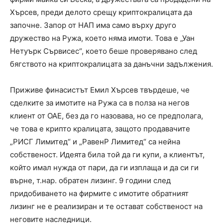
Хърсев, преди делото срещу криптокралицата да
започне. Запор от НАП има само върху друго
дружество на Ружа, което няма имоти. Това е „Уан
Нетуърк Сървисес“, което беше проверявано след
бягството на криптокралицата за данъчни задължения.
Приживе финасистът Емил Хърсев твърдеше, че
сделките за имотите на Ружа са в полза на негов
клиент от ОАЕ, без да го назовава, но се предполага,
че това е крипто кралицата, защото продавачите
„РИСГ Лимитед“ и „РавенР Лимитед“ са нейна
собственост. Идеята била той да ги купи, а клиентът,
който имал нужда от пари, да ги изплаща и да си ги
върне, т.нар. обратен лизинг. 9 години след
придобиването на фирмите с имотите обратният
лизинг не е реализиран и те остават собственост на
неговите наследници.