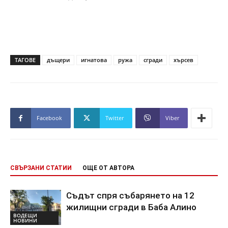
ТАГОВЕ
дъщери
игнатова
ружа
сгради
хърсев
Facebook
Twitter
Viber
СВЪРЗАНИ СТАТИИ
ОЩЕ ОТ АВТОРА
Съдът спря събарянето на 12
жилищни сгради в Баба Алино
ВОДЕЩИ
НОВИНИ