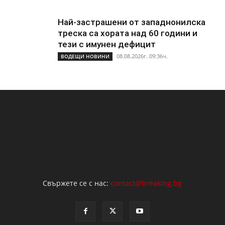
Най-застрашени от западнонилска
треска са хората над 60 години и
тези с имунен дефицит
08.08.2026г. 09:36ч.
ВОДЕЩИ НОВИНИ
Свържете се с нас:
contact@breaking.bg