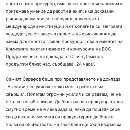
поста главен прокурор, има висок професионализъм и
притежава умение да работи в екип, има доказани
ръководни умения и е получил подкрепа от
международни институции и от колегите си. Неговата
кандидатура отговаря в пълнота на изискванията да
заема длъжността главен прокурор. Това е изводът на
Комисията по атестирането и конкурсите на ВСС.
Представянето на доклада от Огнян Дамянов
продължи близо час, съобщава „24 часа“.
Самият Сарафов беше при представянето на доклада.
„Аз самият се удивих колко много работа съм
свършил. Полагам огромни усилия и се радвам, че не
остават незабелязани. Да бъда главен прокурор в това
смутно време не е лека задача, няма да пощадя себе
си да изпълня мисията си прокуратурата да бъде в
полза на обществото. Не зная дали ще бъда избран за