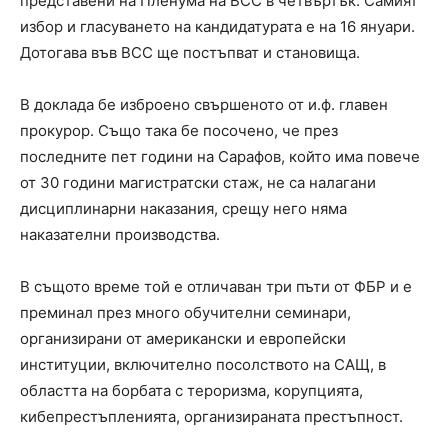
представени на Пленума на ВСС в четвъртък. Самият
избор и гласуването на кандидатурата е на 16 януари.
Дотогава във ВСС ще постъпват и становища.
В доклада бе изброено свършеното от и.ф. главен
прокурор. Също така бе посочено, че през
последните пет години на Сарафов, който има повече
от 30 години магистратски стаж, не са налагани
дисциплинарни наказания, срещу него няма
наказателни производства.
В същото време той е отличаван три пъти от ФБР и е
преминал през много обучителни семинари,
организирани от американски и европейски
институции, включително посолството на САЩ, в
областта на борбата с тероризма, корупцията,
кибепрестъпленията, организираната престъпност.