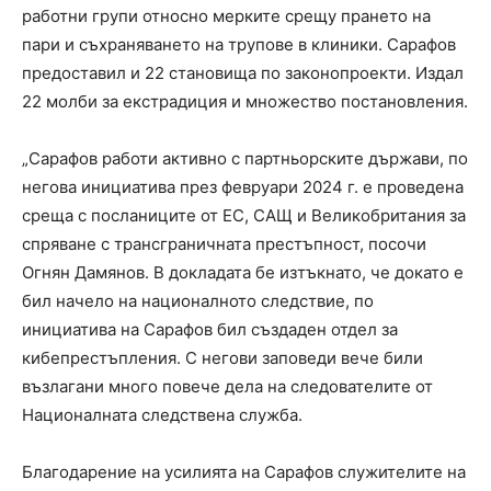
работни групи относно мерките срещу прането на
пари и съхраняването на трупове в клиники. Сарафов
предоставил и 22 становища по законопроекти. Издал
22 молби за екстрадиция и множество постановления.
„Сарафов работи активно с партньорските държави, по
негова инициатива през февруари 2024 г. е проведена
среща с посланиците от ЕС, САЩ и Великобритания за
спряване с трансграничната престъпност, посочи
Огнян Дамянов. В докладата бе изтъкнато, че докато е
бил начело на националното следствие, по
инициатива на Сарафов бил създаден отдел за
кибепрестъпления. С негови заповеди вече били
възлагани много повече дела на следователите от
Националната следствена служба.
Благодарение на усилията на Сарафов служителите на