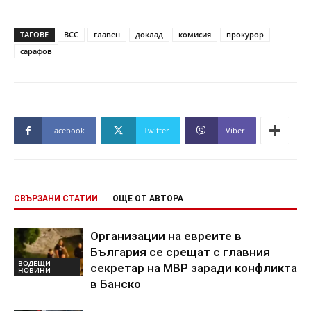
ТАГОВЕ
ВСС
главен
доклад
комисия
прокурор
сарафов
Facebook
Twitter
Viber
СВЪРЗАНИ СТАТИИ
ОЩЕ ОТ АВТОРА
Организации на евреите в
България се срещат с главния
ВОДЕЩИ
секретар на МВР заради конфликта
НОВИНИ
в Банско