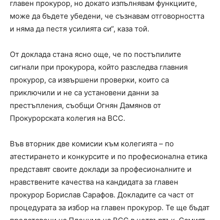
главен прокурор, но докато изпълнявам функциите,
може да бъдете убедени, че съзнавам отговорността
и няма да пестя усилията си“, каза той.
От доклада стана ясно още, че по постъпилите
сигнали при прокурора, който разследва главния
прокурор, са извършени проверки, които са
приключили и не са установени данни за
престъпления, съобщи Огнян Дамянов от
Прокурорската колегия на ВСС.
Във вторник две комисии към колегията – по
атестирането и конкурсите и по професионална етика
представят своите доклади за професионалните и
нравствените качества на кандидата за главен
прокурор Борислав Сарафов. Докладите са част от
процедурата за избор на главен прокурор. Те ще бъдат