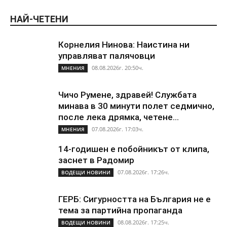
НАЙ-ЧЕТЕНИ
Корнелия Нинова: Наистина ни
управляват палячовци
08.08.2026г. 20:50ч.
МНЕНИЯ
Чичо Румене, здравей! Службата
минава в 30 минути полет седмично,
после лека дрямка, четене...
07.08.2026г. 17:03ч.
МНЕНИЯ
14-годишен е побойникът от клипа,
заснет в Радомир
07.08.2026г. 17:26ч.
ВОДЕЩИ НОВИНИ
ГЕРБ: Сигурността на България не е
тема за партийна пропаганда
08.08.2026г. 17:25ч.
ВОДЕЩИ НОВИНИ