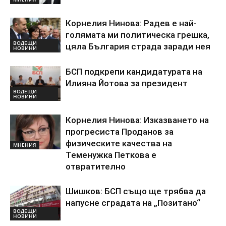
Корнелия Нинова: Радев е най-
голямата ми политическа грешка,
ВОДЕЩИ
цяла България страда заради нея
НОВИНИ
БСП подкрепи кандидатурата на
Илияна Йотова за президент
ВОДЕЩИ
НОВИНИ
Корнелия Нинова: Изказването на
прогресиста Проданов за
физическите качества на
МНЕНИЯ
Теменужка Петкова е
отвратително
Шишков: БСП също ще трябва да
напусне сградата на „Позитано“
ВОДЕЩИ
НОВИНИ